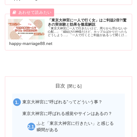
「東京大神宮に一人で行く女」はご利益2倍?!驚
きの実体験と効果を徹底解説
「東京大神宮に一人で行きたいけど、周りから浮かないか
心配…」「縁結びの神様だけど、カップルばかりだったら
どうしよう…」「一人で行くとご利益があるって聞くけど
本当？」こんな風に考えて、なかなか一歩を踏み出せずに
いませんか？恋愛成就のご利益で有名な東京大神宮。テレ
happy-marriage88.net
ビやSNSでもよく紹介されているため、「いつか行ってみ
たい」...
目次
東京大神宮に“呼ばれる”ってどういう事？
東京大神宮に呼ばれる感覚やサインはあるの？
ふと「東京大神宮に行きたい」と感じる
瞬間がある