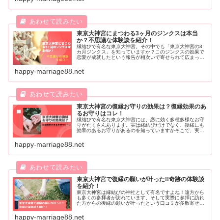
感じた方も、きっと新たな発見がありますよ！
東京大神宮にまつわる3ヶ月のジンクスは本当
か？不思議な体験談を紹介！
縁結びで有名な東京大神宮。その中でも「東京大神宮の3
カ月ジンクス」を知っていますか？このジンクスの効果で
恋愛が成就したという報告が相次いで寄せられて広まって
います。そんな不思議な東京大神宮の3ヶ月ジンクスの体
験談を紹介しますね。
happy-marriage88.net
東京大神宮の復縁お守りの効果は？復縁効果のあ
るお守りはコレ！
縁結びで有名な東京大神宮には、恋に効く多種多様なお守
りがたくさんあります。実は縁結びだけでなく、復縁にも
効果のあるお守りがあるのを知っていますかそこで、実際
に復縁効果があった体験談から効果を検証してみたいと思
います。復縁したいお相手がいる人は必見ですよ！
happy-marriage88.net
東京大神宮で復縁の願いが叶った!!奇跡の体験談
を紹介！
東京大神宮は縁結びの神社として有名ですよね！遠方から
も多くの参拝者が訪れています。そして実際に参拝に訪れ
た方からの復縁の願いが叶ったという口コミが多数寄せら
れ、その効果が凄いと話題になっています。今回は東京大
神宮に参拝して復縁の願いが叶ったという体験談を抜粋し
happy-marriage88.net
て紹介します♪