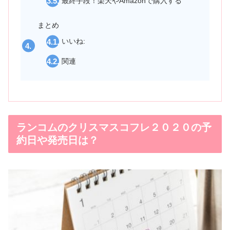
最終手段！楽天やAmazonで購入する
まとめ
いいね:
関連
ランコムのクリスマスコフレ２０２０の予
約日や発売日は？