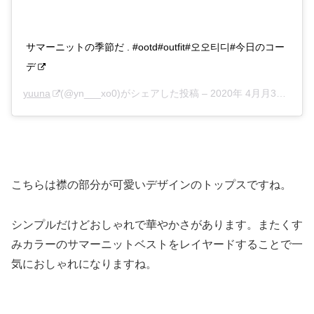
サマーニットの季節だ . #ootd#outfit#오오티디#今日のコー
デ
yuuna
(@yn___xo0)がシェアした投稿 –
2020年 4月月30日午前4時36分PDT
こちらは襟の部分が可愛いデザインのトップスですね。
シンプルだけどおしゃれで華やかさがあります。またくす
みカラーのサマーニットベストをレイヤードすることで一
気におしゃれになりますね。