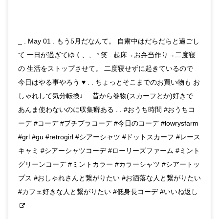
_ . May 01 . もう5月だなんて。 自粛中はだらだらと過ごし
て 一日が過ぎてゆく、、‍♀️笑 . 起床→お弁当作り→二度寝
の 生活をストップさせて。 二度寝せずに起きているので
今日はやる事やろう ♥ . . ちょっとそこまでのお買い物も お
しゃれして気分転換♩ . 昔から巻物(スカーフとか)好きで
あんま使わないのに収集癖ある . . #おうち時間 #おうちコ
ーデ #コーデ #プチプラコーデ #今日のコーデ #lowrysfarm
#grl #gu #retrogirl #シアーシャツ #ドットスカーフ #レース
キャミ #シアーシャツコーデ #ローリーズファーム #ミント
グリーンコーデ #ミントカラー #カラーシャツ #シアートッ
プス #おしゃれさんと繋がりたい #お洒落な人と繋がりたい
#カフェ好きな人と繋がりたい #低身長コーデ #いいね返し