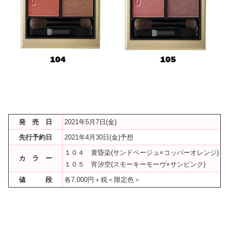
発 売 日
2021年5月7日(金)
先行予約日
2021年4月30日(金)予想
１０４ 黄昏染(サンドベージュ×コッパーオレンジ)
カ ラ ー
１０５ 宵汐空(スモーキーモーヴ×サンピンク)
値 段
各7,000円＋税＜限定色＞