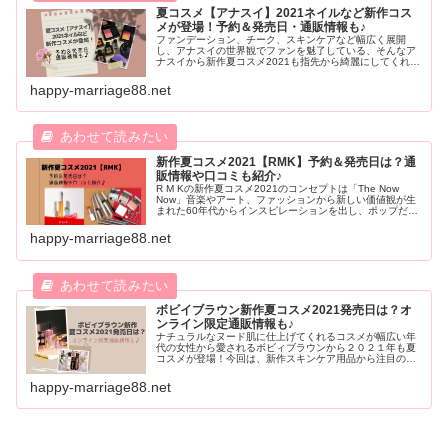
夏コスメ【アナスイ】2021ネイルなど新作コス
メが登場！予約＆発売日・通販情報も♪
ファンデーション、チーク、スキンケアなど幅広く展開
し、アナスイの世界観でファンを魅了している、そんなア
ナスイから新作夏コスメ2021も指先から綺麗にしてくれる
限定ネイルカラーをはじめ、薬用美白コスメや限定カラー
コスメが発売となります。予約日や発売日・通販情報など
happy-marriage88.net
ご紹介します。確実にGetしたい人は必見ですよ。
新作夏コスメ2021【RMK】予約＆発売日は？通
販情報や口コミも紹介♪
R M Kの新作夏コスメ2021のコンセプトは「The Now
Now」音楽やアート、ファッションから新しい価値観が生
まれた60年代からインスピレーションを出し、ポップだけ
じゃないムードある人気のRMKから新作夏コスメ2021が
登場です！予約日や発売日、そして気になる内容や通販情
happy-marriage88.net
報・口コミなどを紹介します。
ボビイブラウン新作夏コスメ2021発売日は？オ
ンライン限定通販情報も♪
ナチュラルなヌード肌に仕上げてくれるコスメが幅広い年
代の女性から愛されるボビィブラウンから２０２１年も夏
コスメが登場！今回は、新作スキンケア用品から注目のオ
ンライン限定品まで気になるボビィブラウン夏コスメの内
容や発売日、そして通販情報を合わせてご紹介します。
happy-marriage88.net