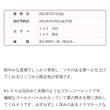
発 売 日
2021年5月7日(金)
先行予約日
2021年4月30日(金)予想
１０４ 夕灼
カ ラ ー
１０５ 穏光
値 段
各5,000円＋税＜限定色＞
軽やかな質感でしっかり発色し、ツヤのある唇へと仕上げ
てくれるリップから限定色が登場です。
♦１０４は沈みゆく太陽のようなブロンジーレッドです。
繊細なゴールドパールが入っていて夏の輝きを唇に演出し
てくれそうです。みずみずしく深みのあるドラマチックな