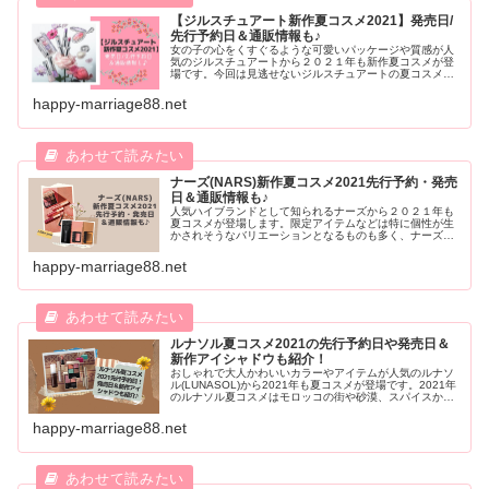
【ジルスチュアート新作夏コスメ2021】発売日/
先行予約日＆通販情報も♪
女の子の心をくすぐるような可愛いパッケージや質感が人
気のジルスチュアートから２０２１年も新作夏コスメが登
場です。今回は見逃せないジルスチュアートの夏コスメの
発売日・先行予約日、そして気になる中身のラインナップ
と合わせてご紹介していきます。
happy-marriage88.net
ナーズ(NARS)新作夏コスメ2021先行予約・発売
日＆通販情報も♪
人気ハイブランドとして知られるナーズから２０２１年も
夏コスメが登場します。限定アイテムなどは特に個性が生
かされそうなバリエーションとなるものも多く、ナーズ好
きの方は要チェックしたいですね。そこで今回は２０２１
年のナーズ夏コスメの中身や通販情報をご紹介します。
happy-marriage88.net
ルナソル夏コスメ2021の先行予約日や発売日＆
新作アイシャドウも紹介！
おしゃれで大人かわいいカラーやアイテムが人気のルナソ
ル(LUNASOL)から2021年も夏コスメが登場です。2021年
のルナソル夏コスメはモロッコの街や砂漠、スパイスから
イメージされたアイテムが満載。新作アイシャドウなど魅
力あふれるルナソル夏コスメの気になる予約日や通販情報
happy-marriage88.net
をご紹介します。