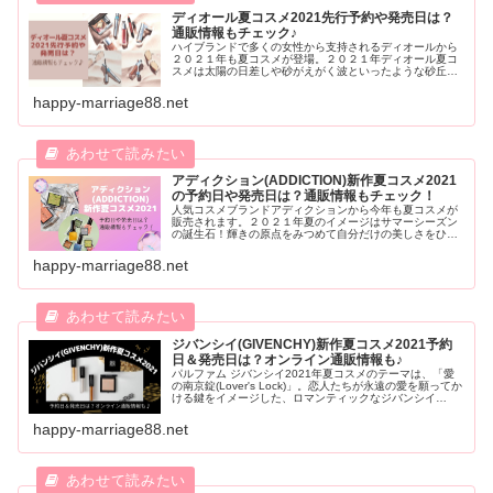
ディオール夏コスメ2021先行予約や発売日は？
通販情報もチェック♪
ハイブランドで多くの女性から支持されるディオールから
２０２１年も夏コスメが登場。２０２１年ディオール夏コ
スメは太陽の日差しや砂がえがく波といったような砂丘の
地をイメージして作られています。今回はそんなディオー
ル夏コスメの予約日＆発売日、気になる内容や通販情報も
happy-marriage88.net
ご紹介します。
アディクション(ADDICTION)新作夏コスメ2021
の予約日や発売日は？通販情報もチェック！
人気コスメブランドアディクションから今年も夏コスメが
販売されます。２０２１年夏のイメージはサマーシーズン
の誕生石！輝きの原点をみつめて自分だけの美しさをひき
たててくれる、そんな魅力的なコスメです。今回はそんな
年アディクション夏コスメ2021の発売日や予約日・通販情
happy-marriage88.net
報もご紹介します。
ジバンシイ(GIVENCHY)新作夏コスメ2021予約
日＆発売日は？オンライン通販情報も♪
パルファム ジバンシイ2021年夏コスメのテーマは、「愛
の南京錠(Lover's Lock)」。恋人たちが永遠の愛を願ってか
ける鍵をイメージした、ロマンティックなジバンシイ
(GIVENCHY)新作夏コスメ2021の予約日や発売日、さらに
人気シリーズから限定カラーや新色カラーなどオンライン
happy-marriage88.net
通販情報を紹介します。