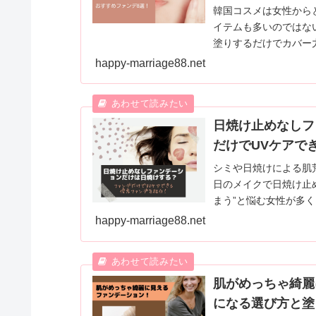
韓国コスメは女性から
イテムも多いのではな
塗りするだけでカバー
に使いたい崩れないと
happy-marriage88.net
日焼け止めなしフ
だけでUVケアで
シミや日焼けによる肌
日のメイクで日焼け止
まう”と悩む女性が多
のみのUV対策につい
happy-marriage88.net
肌がめっちゃ綺麗
になる選び方と塗