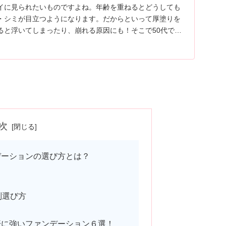
イに見られたいものですよね。年齢を重ねるとどうしても
・シミが目立つようになります。だからといって厚塗りを
ると浮いてしまったり、崩れる原因にも！そこで50代でも
えるファンデーションの選び方や、マイナス10歳若く見え
ご紹介します。
次
デーションの選び方とは？
別選び方
汗に強いファンデーション６選！