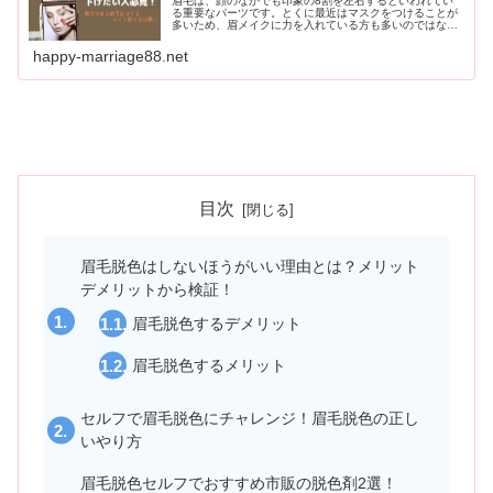
眉毛は、顔のなかでも印象の8割を左右するといわれてい
る重要なパーツです。とくに最近はマスクをつけることが
多いため、眉メイクに力を入れている方も多いのではない
でしょうか。眉毛の位置を下げるだけで印象が変わりま
す！自分のなりたい印象に合わせた眉毛メイクをマスター
happy-marriage88.net
して、オシャレな毎日を過ごしましょう！
目次
眉毛脱色はしないほうがいい理由とは？メリット
デメリットから検証！
眉毛脱色するデメリット
眉毛脱色するメリット
セルフで眉毛脱色にチャレンジ！眉毛脱色の正し
いやり方
眉毛脱色セルフでおすすめ市販の脱色剤2選！