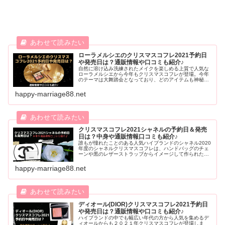
ローラメルシエのクリスマスコフレ2021予約日
や発売日は？通販情報や口コミも紹介♪
自然に溶け込み洗練されたメイクを楽しめる上質で人気な
ローラメルシエから今年もクリスマスコフレが登場。今年
のテーマは大舞踏会となっており、どのアイテムも神秘で
優雅、華やかで美しい仕上がりやデザインです。そんな気
になるローラメルシエクリスマスコフレの予約日や発売
happy-marriage88.net
日・内容をご紹介します。
クリスマスコフレ2021シャネルの予約日＆発売
日は？中身や通販情報口コミも紹介♪
誰もが憧れたことのある人気ハイブランドのシャネル2020
年度のシャネルクリスマスコフレは、ハンドバッグのチェ
ーンや黒のレザーストラップからイメージして作られた高
級感のあるアイテムとなり、どれも人気でした。今回はそ
んなシャネルクリスマスコフレの気になる2021年発売日や
happy-marriage88.net
予約日・内容などをまとめてご紹介します。
ディオール(DIOR)クリスマスコフレ2021予約日
や発売日は？通販情報や口コミも紹介♪
ハイブランドの中でも幅広い年代の方から人気を集めるデ
ィオールからも２０２１年クリスマスコフレが登場しま