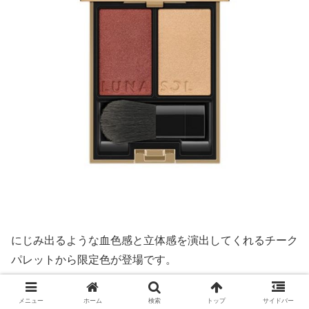
にじみ出るような血色感と立体感を演出してくれるチーク
パレットから限定色が登場です。
深みのあるレッドとゴールドで上品な大人っぽさを演出し
メニュー
ホーム
検索
トップ
サイドバー