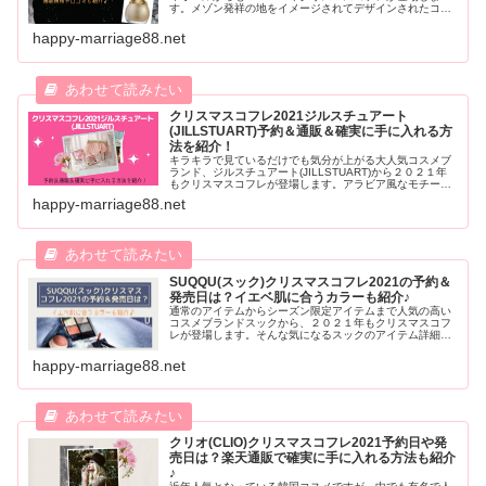
す。メゾン発祥の地をイメージされてデザインされたコフ
レは優美で豪華、お洒落ですよ♪今回はそんな気になるディ
オールクリスマスコフレの発売日や予約日・内容について
happy-marriage88.net
ご紹介します。
クリスマスコフレ2021ジルスチュアート
(JILLSTUART)予約＆通販＆確実に手に入れる方
法を紹介！
キラキラで見ているだけでも気分が上がる大人気コスメブ
ランド、ジルスチュアート(JILLSTUART)から２０２１年
もクリスマスコフレが登場します。アラビア風なモチーフ
やプリンセスのような華やかさが掛け合わさった魅力的な
happy-marriage88.net
アイテム。今回は内容と発売日や通販情報をご紹介しま
す。
SUQQU(スック)クリスマスコフレ2021の予約＆
発売日は？イエベ肌に合うカラーも紹介♪
通常のアイテムからシーズン限定アイテムまで人気の高い
コスメブランドスックから、２０２１年もクリスマスコフ
レが登場します。そんな気になるスックのアイテム詳細か
ら発売日、予約日など合わせてご紹介していきます。さら
にイエベ肌に合うカラーもご紹介するので、気になる方は
happy-marriage88.net
ぜひチェックしてみてくださいね。
クリオ(CLIO)クリスマスコフレ2021予約日や発
売日は？楽天通販で確実に手に入れる方法も紹介
♪