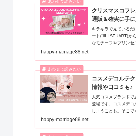
クリスマスコフレ20
通販＆確実に手に
キラキラで見ているだ
ート(JILLSTUA
なモチーフやプリンセ
今回は内容と発売日や
happy-marriage88.net
コスメデコルテク
情報や口コミも♪
人気コスメブランドで
登場です。コスメデコ
しまうことも。そこで
日や通販情報と内容も
happy-marriage88.net