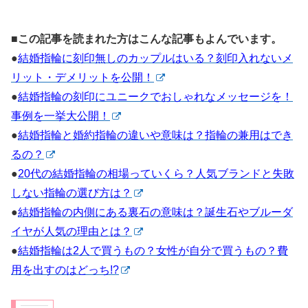
■この記事を読まれた方はこんな記事もよんでいます。
●
結婚指輪に刻印無しのカップルはいる？刻印入れないメ
リット・デメリットを公開！
●
結婚指輪の刻印にユニークでおしゃれなメッセージを！
事例を一挙大公開！
●
結婚指輪と婚約指輪の違いや意味は？指輪の兼用はでき
るの？
●
20代の結婚指輪の相場っていくら？人気ブランドと失敗
しない指輪の選び方は？
●
結婚指輪の内側にある裏石の意味は？誕生石やブルーダ
イヤが人気の理由とは？
●
結婚指輪は2人で買うもの？女性が自分で買うもの？費
用を出すのはどっち!?