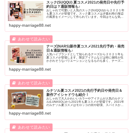
スック(SUQQU) 夏コスメ2021の発売日や先行予
約日は？通販情報も♪
おしゃれで可愛いと人気のスック(SUQQU)から２０２１年
も夏コスメが登場です。スック夏コスメは夕暮れ時の海辺
の風景をイメージして作られています。今回はそんな気に
なるラインナップや先行予約日、発売日・通販情報やゲッ
トするのに大切な情報をご紹介していきます。
happy-marriage88.net
ナーズ(NARS)新作夏コスメ2021先行予約・発売
日＆通販情報も♪
人気ハイブランドとして知られるナーズから２０２１年も
夏コスメが登場します。限定アイテムなどは特に個性が生
かされそうなバリエーションとなるものも多く、ナーズ好
きの方は要チェックしたいですね。そこで今回は２０２１
年のナーズ夏コスメの中身や通販情報をご紹介します。
happy-marriage88.net
ルナソル夏コスメ2021の先行予約日や発売日＆
新作アイシャドウも紹介！
おしゃれで大人かわいいカラーやアイテムが人気のルナソ
ル(LUNASOL)から2021年も夏コスメが登場です。2021年
のルナソル夏コスメはモロッコの街や砂漠、スパイスから
イメージされたアイテムが満載。新作アイシャドウなど魅
力あふれるルナソル夏コスメの気になる予約日や通販情報
happy-marriage88.net
をご紹介します。