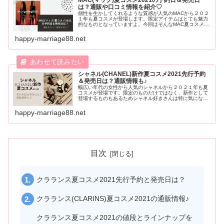
は？通販や口コミ情報を紹介♡
個性を生かしてくれるような質感が人気のMACから２０２
１年も夏コスメが登場します。限定アイテムはとても魅力
的なものとなっていますよ。今回はそんなMAC夏コスメの
発売日や通販情報、ラインナップをご紹介します。ぜひ２
０２１年MAC夏コスメの内容をチェックしてみてください
happy-marriage88.net
ね。
シャネル(CHANEL)新作夏コスメ2021先行予約
＆発売日は？通販情報も♪
幅広い年代の女性から人気のシャネルから２０２１年も夏
コスメが登場です。限定のものだけではなく、新作として
登場するものもあるためシャネル好きさんは特に気になる
のではないでしょうか。今回はそんな２０２１年シャネル
新作夏コスメの発売日や内容・通販上情報などをご紹介し
happy-marriage88.net
ます。
目次
クラランス夏コスメ2021先行予約と発売日は？
クラランス(CLARINS)夏コスメ2021の通販情報♪
クラランス夏コスメ2021の値段とラインナップを