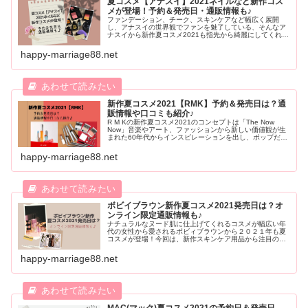
夏コスメ【アナスイ】2021ネイルなど新作コス
メが登場！予約＆発売日・通販情報も♪
ファンデーション、チーク、スキンケアなど幅広く展開
し、アナスイの世界観でファンを魅了している、そんなア
ナスイから新作夏コスメ2021も指先から綺麗にしてくれる
限定ネイルカラーをはじめ、薬用美白コスメや限定カラー
コスメが発売となります。予約日や発売日・通販情報など
happy-marriage88.net
ご紹介します。確実にGetしたい人は必見ですよ。
新作夏コスメ2021【RMK】予約＆発売日は？通
販情報や口コミも紹介♪
R M Kの新作夏コスメ2021のコンセプトは「The Now
Now」音楽やアート、ファッションから新しい価値観が生
まれた60年代からインスピレーションを出し、ポップだけ
じゃないムードある人気のRMKから新作夏コスメ2021が
登場です！予約日や発売日、そして気になる内容や通販情
happy-marriage88.net
報・口コミなどを紹介します。
ボビイブラウン新作夏コスメ2021発売日は？オ
ンライン限定通販情報も♪
ナチュラルなヌード肌に仕上げてくれるコスメが幅広い年
代の女性から愛されるボビィブラウンから２０２１年も夏
コスメが登場！今回は、新作スキンケア用品から注目のオ
ンライン限定品まで気になるボビィブラウン夏コスメの内
容や発売日、そして通販情報を合わせてご紹介します。
happy-marriage88.net
MAC(マック)夏コスメ2021の予約日＆発売日