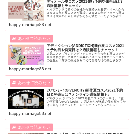
ディオール夏コスメ2021先行予約や発売日は？
通販情報もチェック♪
ハイブランドで多くの女性から支持されるディオールから
２０２１年も夏コスメが登場。２０２１年ディオール夏コ
スメは太陽の日差しや砂がえがく波といったような砂丘の
地をイメージして作られています。今回はそんなディオー
ル夏コスメの予約日＆発売日、気になる内容や通販情報も
happy-marriage88.net
ご紹介します。
アディクション(ADDICTION)新作夏コスメ2021
の予約日や発売日は？通販情報もチェック！
人気コスメブランドアディクションから今年も夏コスメが
販売されます。２０２１年夏のイメージはサマーシーズン
の誕生石！輝きの原点をみつめて自分だけの美しさをひき
たててくれる、そんな魅力的なコスメです。今回はそんな
年アディクション夏コスメ2021の発売日や予約日・通販情
happy-marriage88.net
報もご紹介します。
ジバンシイ(GIVENCHY)新作夏コスメ2021予約
日＆発売日は？オンライン通販情報も♪
パルファム ジバンシイ2021年夏コスメのテーマは、「愛
の南京錠(Lover's Lock)」。恋人たちが永遠の愛を願ってか
ける鍵をイメージした、ロマンティックなジバンシイ
(GIVENCHY)新作夏コスメ2021の予約日や発売日、さらに
人気シリーズから限定カラーや新色カラーなどオンライン
happy-marriage88.net
通販情報を紹介します。