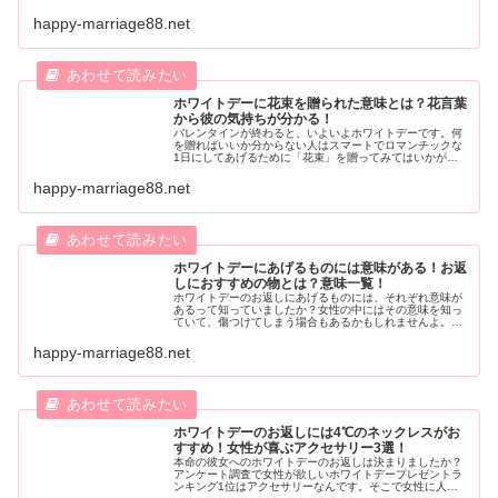
いった悩みを持つ方におすすめしたい目安の相場からプレ
ゼントまで大まかな年齢別にご紹介していきたいと思いま
happy-marriage88.net
す。ぜひ、プレゼント購入の参考にしてみてくださいね。
ホワイトデーに花束を贈られた意味とは？花言葉
から彼の気持ちが分かる！
バレンタインが終わると、いよいよホワイトデーです。何
を贈ればいいか分からない人はスマートでロマンチックな
1日にしてあげるために「花束」を贈ってみてはいかがで
しょうか。そこで、贈る花の花言葉や本数によっても意味
が変わってくるので、詳しくご紹介していきます。
happy-marriage88.net
ホワイトデーにあげるものには意味がある！お返
しにおすすめの物とは？意味一覧！
ホワイトデーのお返しにあげるものには、それぞれ意味が
あるって知っていましたか？女性の中にはその意味を知っ
ていて、傷つけてしまう場合もあるかもしれませんよ。そ
うならない為に、今回はホワイトデーのあげるものへの意
味とお返しには何が喜ばれるのかについてご紹介します
happy-marriage88.net
ね。
ホワイトデーのお返しには4℃のネックレスがお
すすめ！女性が喜ぶアクセサリー3選！
本命の彼女へのホワイトデーのお返しは決まりましたか？
アンケート調査で女性が欲しいホワイトデープレゼントラ
ンキング1位はアクセサリーなんです。そこで女性に人気