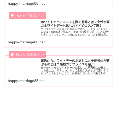
ばもう焦ったりしなくなるかもしれませんよ♪ホワイトデー
happy-marriage88.net
のお返しがなくて不安な人は必見ですよ。
ホワイトデーにコスメを贈る意味とは？女性が喜
ぶホワイトデーお返しおすすめコスメ7選！
ホワイトデーにコスメのお返しが来たら、ドキっとしてし
まいますね♪統計を見ると、やはりお菓子を返している男性
が多いようです。そこで気になるのが、コスメを贈る意
味。何か特別な意味はあるのか？気になりますよね。そこ
で男性がホワイトデーのお返しにコスメを送る意味と、人
happy-marriage88.net
気の女性が喜ぶコスメを紹介します。
彼氏からホワイトデーのお返しに女子高校生が喜
ぶものとは？感動のサプライズも紹介♪
せっかくならホワイトデーのお返しに女子高校生が喜ぶも
のを渡したいですよね。そこで金額が大きすぎて重すぎて
引いてしまわないように、高校生にぴったりのお返しの値
段や感動するプレゼントの渡し方を紹介します。男子高校
生は必見ですよ！
happy-marriage88.net