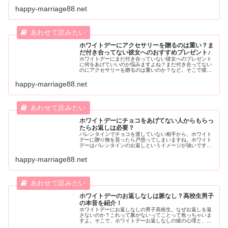
のブランド『4℃』のネックレスはいかがでしょうか？女性
が喜ぶ【年代別】4℃のおすすめネックレスを厳選して紹介
happy-marriage88.net
します！
ホワイトデーにアクセサリーを贈るのは重い？ま
だ付き合ってない彼女へのおすすめプレゼント♪
ホワイトデーにまだ付き合っていない彼女へのプレゼント
に何をあげていいのか悩みますよね？まだ付き合ってない
のにアクセサリーを贈るのは重いのか？など。そこで彼女
へのプレゼントの選び方から、付き合ってない彼女へのお
すすめのプレゼントを紹介します。まだホワイトデーのプ
happy-marriage88.net
レゼント選びに悩んでいる人は必見ですよ。
ホワイトデーにチョコをあげてない人からもらっ
たらお返しは必要？
バレンタインでチョコを渡していない相手から、ホワイト
デーに贈り物を貰ったら戸惑ってしまいますね。ホワイト
デーはバレンタインのお返しというイメージが強いです
が、チョコをあげてない人からもらったらお返しは必要な
のか？そしてあげていない人からもらう心理などを探って
happy-marriage88.net
みましょう！
ホワイトデーのお返しなしは脈なし？高校生男子
の本音を紹介！
ホワイトデーにお返しなしの男子高校生。なぜお返しを返
さないのか？これって脈がないってことって焦っちゃいま
すよ。そこで、ホワイトデーお返しなしの彼の心理と、お
返しがない場合の解決法を紹介します。これを知っていれ