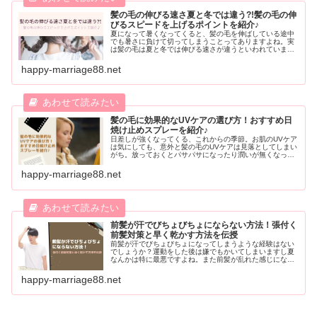
髪の毛の伸びる速さ夏と冬では違う?!髪の毛の伸
びるスピードを上げるポイントを紹介♪
夏になって暑くなってくると、髪の毛を伸ばしている途中
でも暑さに負けて切ってしまうことってありますよね。実
は髪の毛は夏と冬では伸びる速さが違うといわれていま
す。今回はそんな気になる季節ごとの髪の毛の伸びる速さ
や普段の生活で髪の毛を伸ばすスピードを上げる方法をご
happy-marriage88.net
紹介します。
髪の毛に効果的なUVケアの選び方！おすすめ日
焼け止めスプレーを紹介♪
日差しが強くなってくる、これからの季節。お肌のUVケア
は気にしても、意外と髪の毛のUVケアは見落としてしまい
がち。放っておくとパサパサになったり潤いが無くなって
しまう原因に！そこで今回は、髪の毛に効果的なUVケアの
選び方や、オススメの商品などをご紹介します。
happy-marriage88.net
前髪が汗でびちょびちょにならない方法！張付く
前髪対策と早く乾かす方法を伝授
前髪が汗でびちょびちょになってしまうような経験はない
でしょうか？運動をした後は嫌でもかいてしまいますし夏
なんかは特に最悪ですよね。また前髪が乱れた感じにな
り、やや大雑把な印象を与えてしまう可能性があります。
そこで前髪が汗でびちょびちょにならい対策や一刻も早く
happy-marriage88.net
乾かす方法をご紹介します。