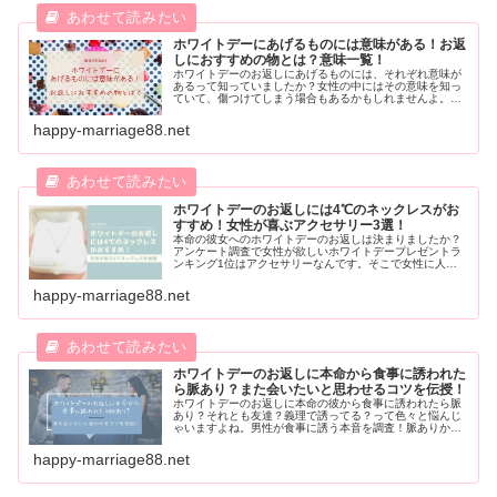
ホワイトデーにあげるものには意味がある！お返
しにおすすめの物とは？意味一覧！
ホワイトデーのお返しにあげるものには、それぞれ意味が
あるって知っていましたか？女性の中にはその意味を知っ
ていて、傷つけてしまう場合もあるかもしれませんよ。そ
うならない為に、今回はホワイトデーのあげるものへの意
味とお返しには何が喜ばれるのかについてご紹介します
happy-marriage88.net
ね。
ホワイトデーのお返しには4℃のネックレスがお
すすめ！女性が喜ぶアクセサリー3選！
本命の彼女へのホワイトデーのお返しは決まりましたか？
アンケート調査で女性が欲しいホワイトデープレゼントラ
ンキング1位はアクセサリーなんです。そこで女性に人気
のブランド『4℃』のネックレスはいかがでしょうか？女性
が喜ぶ【年代別】4℃のおすすめネックレスを厳選して紹介
happy-marriage88.net
します！
ホワイトデーのお返しに本命から食事に誘われた
ら脈あり？また会いたいと思わせるコツを伝授！
ホワイトデーのお返しに本命の彼から食事に誘われたら脈
あり？それとも友達？義理で誘ってる？って色々と悩んじ
ゃいますよね。男性が食事に誘う本音を調査！脈ありか脈
なしかを見抜く方法を紹介しますよ。さらに、また会いた
いと思わせるコツも伝授しちゃいます♪
happy-marriage88.net