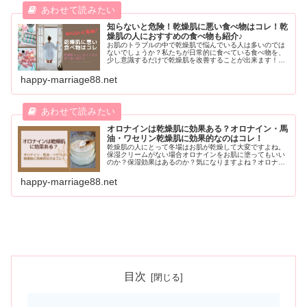
知らないと危険！乾燥肌に悪い食べ物はコレ！乾
燥肌の人におすすめの食べ物も紹介♪
お肌のトラブルの中で乾燥肌で悩んでいる人は多いのでは
ないでしょうか？私たちが日常的に食べている食べ物を、
少し意識するだけで乾燥肌を改善することが出来ます！そ
こで今回は、乾燥肌に悪い食べ物や、乾燥肌の人におすす
めの食べ物などをご紹介していきたいと思います。乾燥肌
happy-marriage88.net
で悩んでいる人は、ぜひ参考にしてみてくださいね。
オロナインは乾燥肌に効果ある？オロナイン・馬
油・ワセリン乾燥肌に効果的なのはコレ！
乾燥肌の人にとって冬場はお肌が乾燥して大変ですよね。
保湿クリームがない場合オロナインをお肌に塗ってもいい
のか？保湿効果はあるのか？気になりますよね？オロナイ
ンの他にも馬油やワセリンなどどれが一番、乾燥肌に効果
的なのか？おすすめの使い方や注意点など徹底的に解説し
happy-marriage88.net
ていきます。
目次