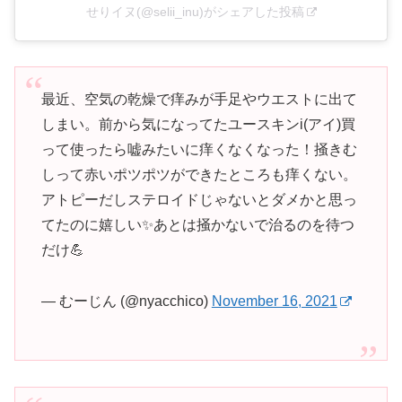
せりイヌ(@selii_inu)がシェアした投稿
最近、空気の乾燥で痒みが手足やウエストに出て
しまい。前から気になってたユースキンi(アイ)買
って使ったら嘘みたいに痒くなくなった！掻きむ
しって赤いポツポツができたところも痒くない。
アトピーだしステロイドじゃないとダメかと思っ
てたのに嬉しい✨あとは掻かないで治るのを待つ
だけ💪
— むーじん (@nyacchico)
November 16, 2021